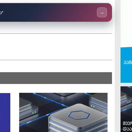
ს"
→
პატ
შეე
დაა