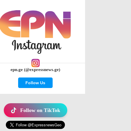
epn.ge (@expressnews.ge)
Follow Us
Follow on TikTok