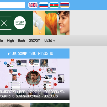
le
High - Tech
ვიდეო
სხვა ▿
რედაქტორის რჩევით
იაშვილის წინააღმდეგ კამპანია და
ადობის გამართლება - კვლევა