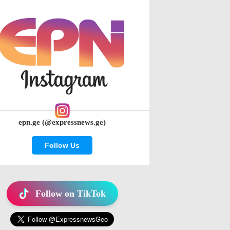
epn.ge (@expressnews.ge)
Follow Us
Follow on TikTok