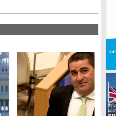
პატ
საფ
დიდ
სამ
ომთ