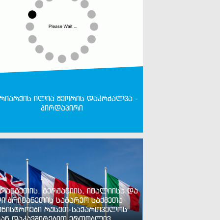
რიარქის ილია მეორის დაკრძალვა -
პირდაპირი
რანგეთის, გერმანიის, იტალიისა და
ი ბრიტანეთის საგარეო საქმეთა
ინისტროები რუსეთ-საქართველოს
ან დაკავშირებით ერთობლივ