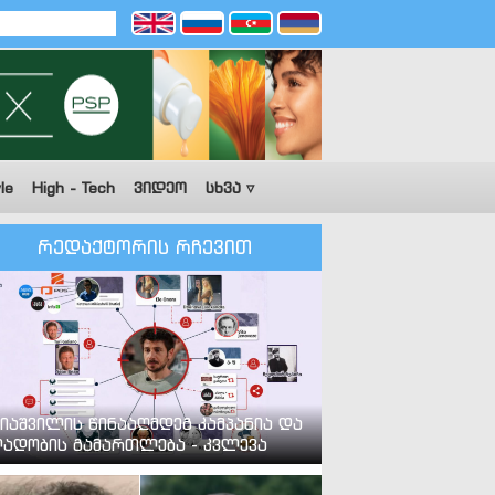
le
High - Tech
ვიდეო
სხვა ▿
რედაქტორის რჩევით
იაშვილის წინააღმდეგ კამპანია და
ადობის გამართლება - კვლევა