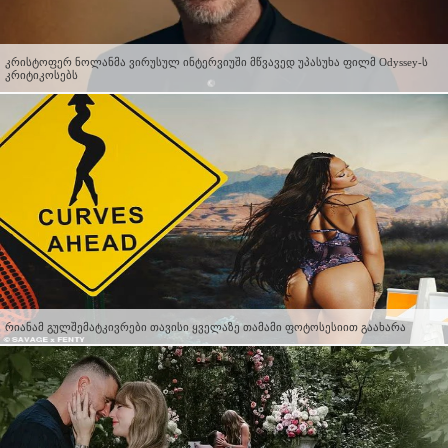
კრისტოფერ ნოლანმა ვირუსულ ინტერვიუში მწვავედ უპასუხა ფილმ Odyssey-ს
კრიტიკოსებს
რიანამ გულშემატკივრები თავისი ყველაზე თამამი ფოტოსესიით გაახარა