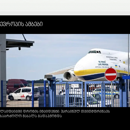
ევროპის ამბები
ლაიფციგში დრონის ინციდენტი: უკრაინულ თვითმფრინავს
საბრძოლო მასალა გადაჰქონდა